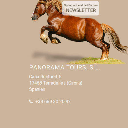
Woher ke
Anderes (
Ich h
dass 
PANORAMA TOURS, S.L.
erhobe
für di
Casa Rectoral, 5
17468 Terradelles (Girona)
Spanien
+34 689 30 30 92