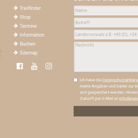
Trailfinder
Shop
Termine
nnen Sie uns?
Information
optional)
Buchen
Sitemap
abe die
Datenschutzerklärung
zur Kenntnis genommen. Ich stimme zu
meine Angaben und Daten zur Beantwortung meiner Anfrage elektro
n und gespeichert werden. Hinweis: Sie können Ihre Einwilligung jede
e Zukunft per E-Mail an
info@panorama-trails.com
widerrufen.
Ich habe die
Datenschutzerklär
meine Angaben und Daten zur B
SENDEN
und gespeichert werden. Hinweis:
Zukunft per E-Mail an
info@pano