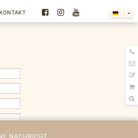



KONTAKT
|
INE NACHRICHT