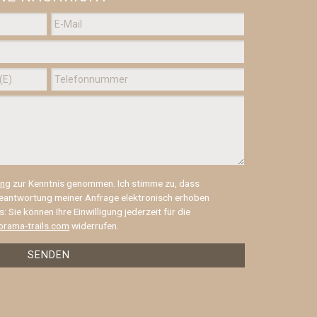
,
nisch
rzeit
ung
zur Kenntnis genommen. Ich stimme zu, dass
eantwortung meiner Anfrage elektronisch erhoben
 Sie können Ihre Einwilligung jederzeit für die
rama-trails.com
widerrufen.
SENDEN