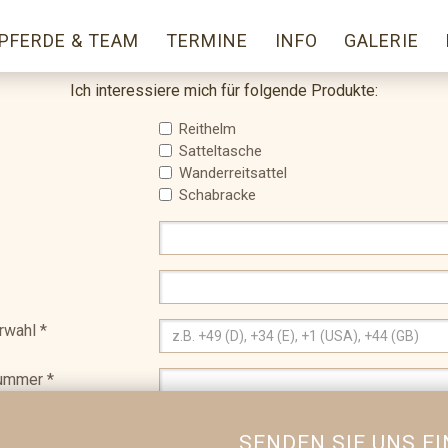
ANFRAGE WANDERREITZUBEHÖR
PFERDE & TEAM
TERMINE
INFO
GALERIE
Ich interessiere mich für folgende Produkte:
Reithelm
Satteltasche
Wanderreitsattel
Schabracke
rwahl
*
nummer
*
richt
SENDEN SIE UNS E