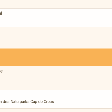
il
de
en des Naturparks Cap de Creus