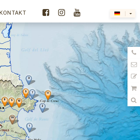



KONTAKT
|