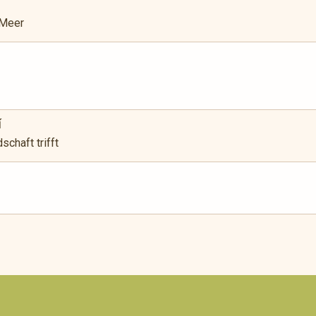
 Meer
í
chaft trifft