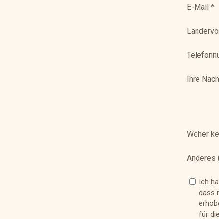
E-Mail
*
Ländervo
Telefon
Ihre Nach
Woher ke
Anderes (
Ich h
dass 
erhobe
für di