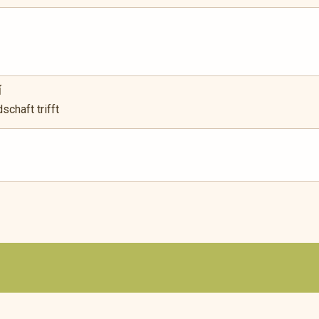
í
chaft trifft