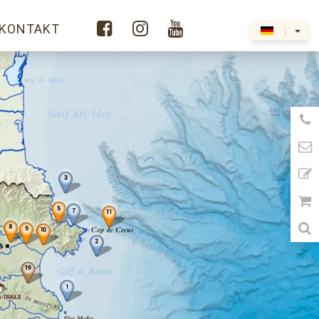



KONTAKT
|