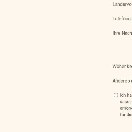
Ländervo
Telefon
Ihre Nach
Woher ke
Anderes (
Ich h
dass 
erhobe
für di