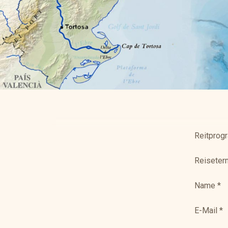
Reitprog
Reiseter
Name
*
E-Mail
*