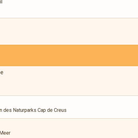
il
de
en des Naturparks Cap de Creus
 Meer