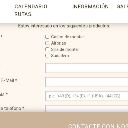
CALENDARIO
INFORMACIÓN
GAL
CONSULTA SOBRE ACCESORIOS DE RUTA
RUTAS
Estoy interesado en los siguientes productos:
*
Casco de montar
Alforjas
Silla de montar
Sudadero
*
 E-Mail
*
aís
*
e teléfono
*
ssage
CONTACTE CON NO