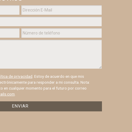
ue
ara el
ítica de privacidad
. Estoy de acuerdo en que mis
lectrónicamente para responder a mi consulta. Nota:
o en cualquier momento para el futuro por correo
ails.com
.
ENVIAR