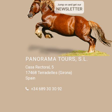
¿Cómo no
Otros (op
He le
mis d
PANORAMA TOURS, S.L.
consu
futuro
Casa Rectoral, 5
17468 Terradelles (Girona)
Spain
+34 689 30 30 92