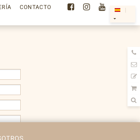



ERÍA
CONTACTO
|
SOTROS