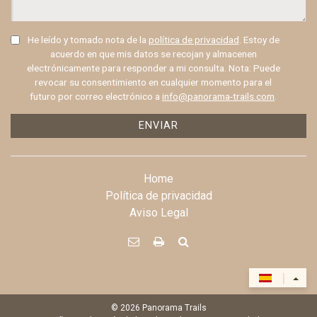
He leído y tomado nota de la
política de privacidad
. Estoy de
acuerdo en que mis datos se recojan y almacenen
electrónicamente para responder a mi consulta. Nota: Puede
revocar su consentimiento en cualquier momento para el
futuro por correo electrónico a
info@panorama-trails.com
.
ENVIAR
Home
Política de privacidad
Aviso Legal



|
© 2026
Panorama Trails