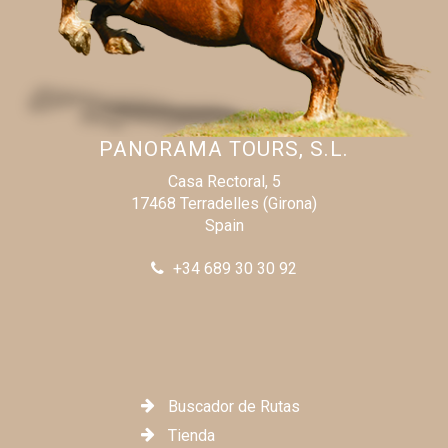
PANORAMA TOURS, S.L.
Casa Rectoral, 5
17468 Terradelles (Girona)
Spain
+34 689 30 30 92
Buscador de Rutas
Tienda