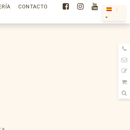



ERÍA
CONTACTO
|
r a