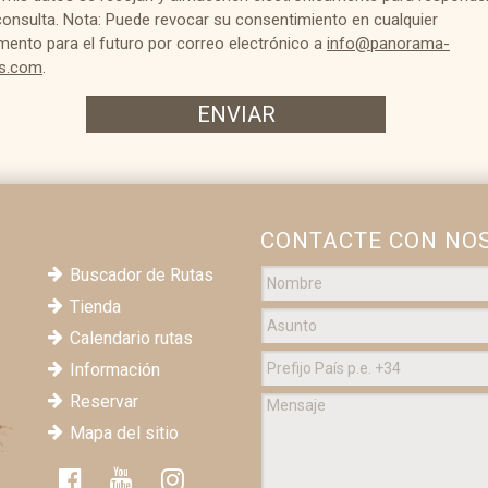
consulta. Nota: Puede revocar su consentimiento en cualquier
ento para el futuro por correo electrónico a
info@panorama-
ls.com
.
ENVIAR
CONTACTE CON NO
Buscador de Rutas
Tienda
Calendario rutas
Información
Reservar
Mapa del sitio