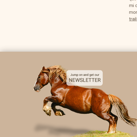
mi 
mom
trai