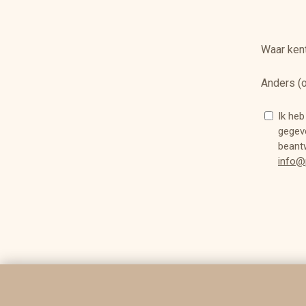
Waar ken
Anders (o
Ik heb
gegev
beantw
info@