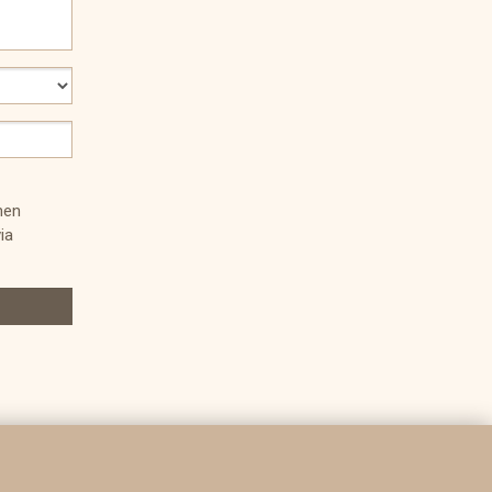
nen
ia