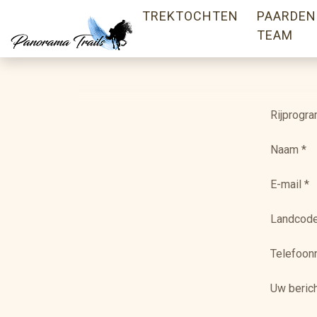
TREKTOCHTEN
PAARDEN
TEAM
Rijprogr
Naam
*
E-mail
*
Landcod
Telefoo
Uw beric