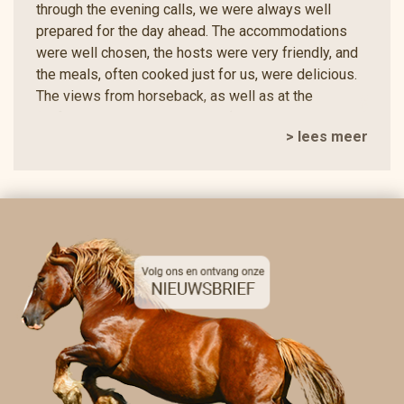
through the evening calls, we were always well
prepared for the day ahead. The accommodations
were well chosen, the hosts were very friendly, and
the meals, often cooked just for us, were delicious.
The views from horseback, as well as at the
perfectly chosen picnic spots (including a chance to
> lees meer
swim in the river!), were overwhelmingly beautiful.
We were also surprised to find that the horses could
easily stand quietly tied to a tree for up to two hours
while we walked into the village to eat. Another
pleasant surprise was the choice of trails: so many
small paths, and we often found ourselves
wondering how you even managed to plan such a
route! It was simply an incredibly great experience,
and we are already looking forward to the next time.
A heartfelt thank you to the Panorama Trails team for
such an unforgettable adventure!
Gudrun A.