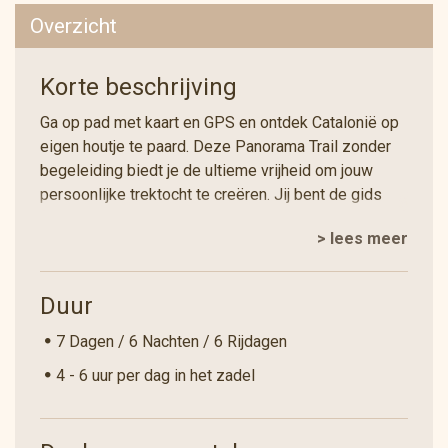
Overzicht
Korte beschrijving
Ga op pad met kaart en GPS en ontdek Catalonië op
eigen houtje te paard. Deze Panorama Trail zonder
begeleiding biedt je de ultieme vrijheid om jouw
persoonlijke trektocht te creëren. Jij bent de gids
van jouw avontuur! Kies je eigen tempo en geniet
> lees meer
van de sensatie om een indrukwekkende
bergwereld zelfstandig te verkennen. Samen met je
partner of een goede vriend(in) beleef je de
Duur
voldoening van het trotseren van een gevarieerd en
adembenemend landschap.
7 Dagen / 6 Nachten / 6 Rijdagen
Deze unieke tocht voert je door gloeiende
4 - 6 uur per dag in het zadel
loofbossen, langs eeuwenoude vulkanen en over
imposante tafelbergen, terwijl je geniet van
panoramische uitzichten in volledige rust. Om je