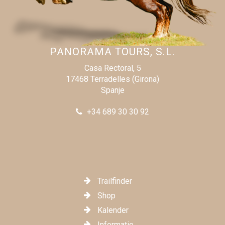
PANORAMA TOURS, S.L.
Casa Rectoral, 5
17468 Terradelles (Girona)
Spanje
+34 689 30 30 92
Trailfinder
Shop
Kalender
Informatie