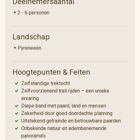
Deelnemersaantal
ervaring zorgeloos te maken, verzorgen wij de
2 - 6 personen
perfecte logistiek: van bagagetransport en heerlijke
maaltijden tot sfeervolle accommodaties. Voor je
paard regelen we stallen of weilanden met voer,
Landschap
altijd dichtbij jouw verblijf.
Een trektocht door dit fascinerende landschap
Pyreneeën
vereist uiteraard ervaring en de juiste uitrusting.
Jouw ervaring in het zadel breng jij mee; wij zorgen
voor de rest: uitstekend getrainde paarden,
Hoogtepunten & Feiten
zadeltassen, gedetailleerde kaarten en
Zelfstandige trektocht
gebruiksvriendelijke navigatiehulpmiddelen.
Zelfvoorzienend trail rijden – een unieke
ervaring
Diepe band met paard, land en mensen
Zekerheid door goed doordachte planning
Uitstekend getrainde en betrouwbare paarden
Onbekende natuur en adembenemende
panorama’s