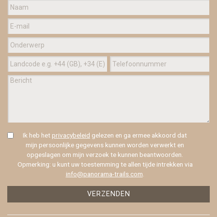
Ik heb het
privacybeleid
gelezen en ga ermee akkoord dat
mijn persoonlijke gegevens kunnen worden verwerkt en
opgeslagen om mijn verzoek te kunnen beantwoorden.
Opmerking: u kunt uw toestemming te allen tijde intrekken via
info@panorama-trails.com
.
VERZENDEN