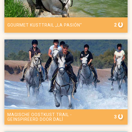
2
GOURMET KUSTTRAIL „LA PASIÓN“
MAGISCHE OOSTKUST TRAIL -
3
GEÏNSPIREERD DOOR DALÍ