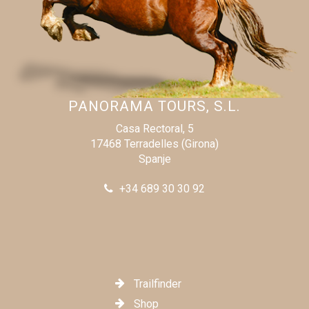
PANORAMA TOURS, S.L.
Casa Rectoral, 5
17468 Terradelles (Girona)
Spanje
+34 689 30 30 92
Trailfinder
Shop