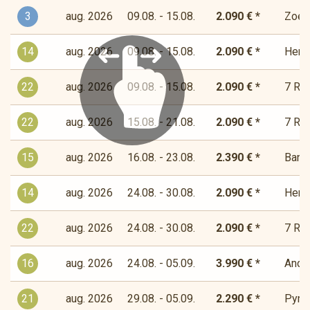
3
aug. 2026
09.08. - 15.08.
2.090 € *
Zoet-
14
aug. 2026
09.08. - 15.08.
2.090 € *
Herde
22
aug. 2026
09.08. - 15.08.
2.090 € *
7 Río
22
aug. 2026
15.08. - 21.08.
2.090 € *
7 Río
15
aug. 2026
16.08. - 23.08.
2.390 € *
Bandi
14
aug. 2026
24.08. - 30.08.
2.090 € *
Herde
22
aug. 2026
24.08. - 30.08.
2.090 € *
7 Río
16
aug. 2026
24.08. - 05.09.
3.990 € *
Andor
21
aug. 2026
29.08. - 05.09.
2.290 € *
Pyre