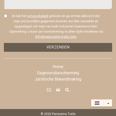
Ik heb het
privacybeleid
gelezen en ga ermee akkoord dat
mijn persoonlijke gegevens kunnen worden verwerkt en
opgeslagen om mijn verzoek te kunnen beantwoorden.
Opmerking: u kunt uw toestemming te allen tijde intrekken via
info@panorama-trails.com
.
VERZENDEN
Home
Gegevensbescherming
Juridische Bekendmaking



|
© 2026
Panorama Trails