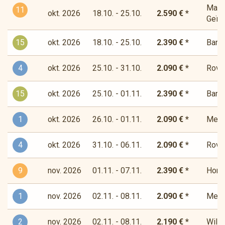
Magis
11
okt. 2026
18.10. - 25.10.
2.590 € *
Geïns
15
okt. 2026
18.10. - 25.10.
2.390 € *
Bandi
4
okt. 2026
25.10. - 31.10.
2.090 € *
Rover
15
okt. 2026
25.10. - 01.11.
2.390 € *
Bandi
1
okt. 2026
26.10. - 01.11.
2.090 € *
Medit
4
okt. 2026
31.10. - 06.11.
2.090 € *
Rover
9
nov. 2026
01.11. - 07.11.
2.390 € *
Horiz
1
nov. 2026
02.11. - 08.11.
2.090 € *
Medit
2
nov. 2026
02.11. - 08.11.
2.190 € *
Wilde