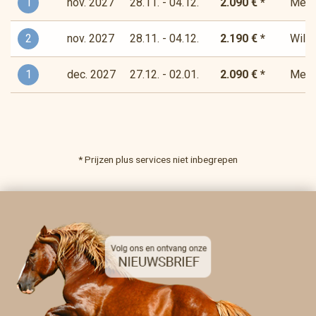
1
nov. 2027
28.11. - 04.12.
2.090 € *
Medit
2
nov. 2027
28.11. - 04.12.
2.190 € *
Wilde
1
dec. 2027
27.12. - 02.01.
2.090 € *
Medit
* Prijzen plus services niet inbegrepen