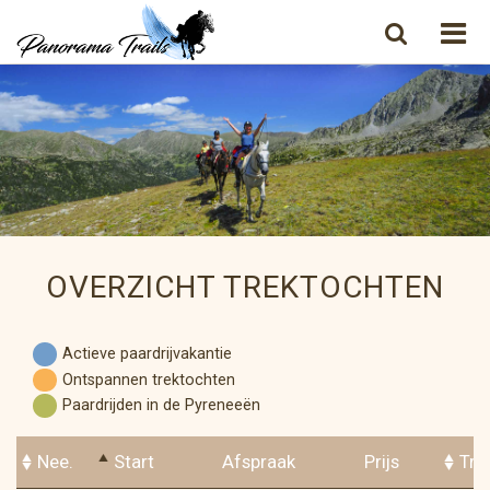
OVERZICHT TREKTOCHTEN
Actieve paardrijvakantie
Ontspannen trektochten
Paardrijden in de Pyreneeën
Nee.
Start
Afspraak
Prijs
Trai