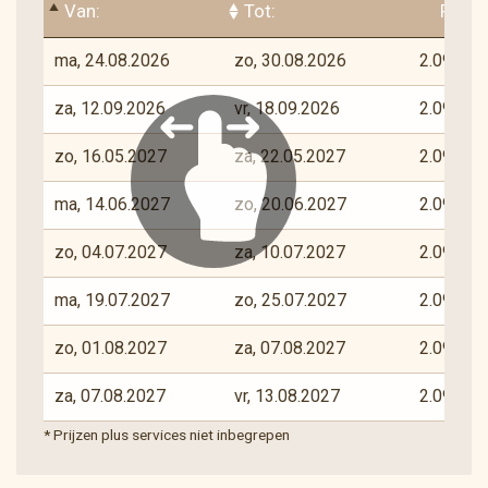
Van:
tot:
Prijs
waarborgen.
Trailontwerp, afbeeldingen en tekst © Rudi Stolz
ma, 24.08.2026
zo, 30.08.2026
2.090 € *
za, 12.09.2026
vr, 18.09.2026
2.090 € *
zo, 16.05.2027
za, 22.05.2027
2.090 € *
ma, 14.06.2027
zo, 20.06.2027
2.090 € *
zo, 04.07.2027
za, 10.07.2027
2.090 € *
ma, 19.07.2027
zo, 25.07.2027
2.090 € *
zo, 01.08.2027
za, 07.08.2027
2.090 € *
za, 07.08.2027
vr, 13.08.2027
2.090 € *
* Prijzen plus services niet inbegrepen
ma, 23.08.2027
zo, 29.08.2027
2.090 € *