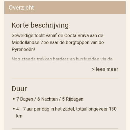
Overzicht
Korte beschrijving
Geweldige tocht vanaf de Costa Brava aan de
Middellandse Zee naar de bergtoppen van de
Pyreneeën!
Nog steeds trekken herders en hun kuddes via de
Camino Real door het noordoosten van Catalonië. In
> lees meer
de winter grazen de kuddes in de milde
kustgebieden en in de zomer wandelen ze hoog in
de Pyreneeën. Afgeronde, zachte "bergheuvels"
Duur
contrasteren met wilde en grillige rotsformaties.
7 Dagen / 6 Nachten / 5 Rijdagen
Mediterrane landbouwgrond, dichte bossen en de
alpenweiden van de hoge bergen bepalen het
4 - 7 uur per dag in het zadel, totaal ongeveer 130
landschap. De gevarieerde tocht door het rustige en
km
afgelegen land van de herders is een buitengewone
ervaring voor veeleisende en sportieve ruiters.