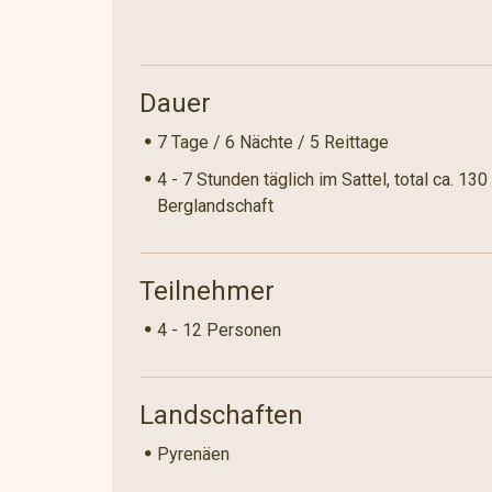
milden Küstengebieten und im Sommer wandern
Pyrenäen. Rundgeschliffene, weiche "Gebirgs
wilden und bizarren Felsformationen. Mediter
und die Almwiesen des alpinen Hochgebirge
Dauer
Landschaftsbild. Der abwechslungsreiche Wand
7 Tage / 6 Nächte / 5 Reittage
abgelegene Land der Hirten ist für anspruchsvo
herausragendes Erlebnis.
4 - 7 Stunden täglich im Sattel, total ca. 13
Berglandschaft
Teilnehmer
4 - 12 Personen
Landschaften
Pyrenäen