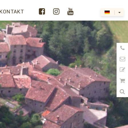



KONTAKT
|