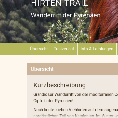
HIRTEN TRAIL
Wanderritt der Pyrenäen
Übersicht
Trailverlauf
Info & Leistungen
Übersicht
Kurzbeschreibung
Grandioser Wanderritt von der mediterranen C
Gipfeln der Pyrenäen!
Noch heute ziehen Viehhirten auf dem sogena
nordöstlichen Teil von Katalonien. Im Winter 