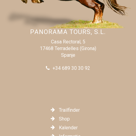
PANORAMA TOURS, S.L.
Casa Rectoral, 5
17468 Terradelles (Girona)
Spanje
+34 689 30 30 92
Trailfinder
Shop
Kalender