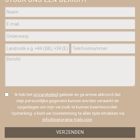
Ik heb het
privacybeleid
gelezen en ga ermee akkoord dat
mijn persoonlijke gegevens kunnen worden verwerkt en
opgeslagen om mijn verzoek te kunnen beantwoorden.
Opmerking: u kunt uw toestemming te allen tijde intrekken via
info@panorama-trails.com
.
VERZENDEN