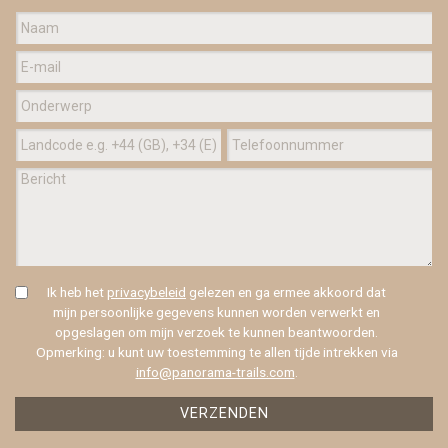
Ik heb het
privacybeleid
gelezen en ga ermee akkoord dat
mijn persoonlijke gegevens kunnen worden verwerkt en
opgeslagen om mijn verzoek te kunnen beantwoorden.
Opmerking: u kunt uw toestemming te allen tijde intrekken via
info@panorama-trails.com
.
VERZENDEN