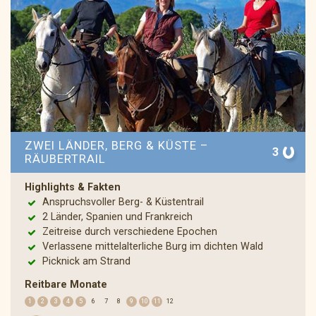
ZWEI LÄNDER, BERG & KÜSTE –
3
RÄUBERTRAIL
Highlights & Fakten
Anspruchsvoller Berg- & Küstentrail
2 Länder, Spanien und Frankreich
Zeitreise durch verschiedene Epochen
Verlassene mittelalterliche Burg im dichten Wald
Picknick am Strand
Reitbare Monate
1
2
3
4
5
6
7
8
9
10
11
12