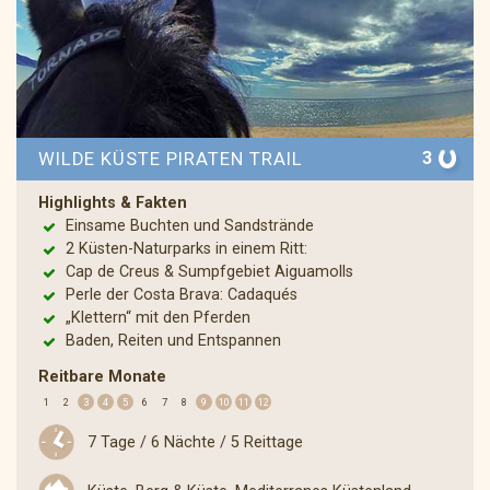
3
WILDE KÜSTE PIRATEN TRAIL
Highlights & Fakten
Einsame Buchten und Sandstrände
2 Küsten-Naturparks in einem Ritt:
Cap de Creus & Sumpfgebiet Aiguamolls
Perle der Costa Brava: Cadaqués
„Klettern“ mit den Pferden
Baden, Reiten und Entspannen
Reitbare Monate
1
2
3
4
5
6
7
8
9
10
11
12
7 Tage / 6 Nächte / 5 Reittage