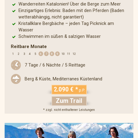
Wanderreiten Katalonien! Über die Berge zum Meer
Einzigartiges Erlebnis: Baden mit den Pferden (Baden
wetterabhängig, nicht garantiert)
Kristallklare Bergbäche – jeden Tag Picknick am
Wasser
Schwimmen im süßen & salzigen Wasser
Reitbare Monate
1
2
3
4
5
6
7
8
9
10
11
12
7 Tage / 6 Nächte / 5 Reittage
Berg & Küste, Mediterranes Küstenland
2.090 € *
p.P.
Zum Trail
* zzgl. nicht enthaltener Leistungen