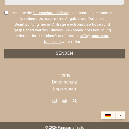
Ich habe die
Datenschutzerklärung
zur Kenntnis genommen.
Ich stimme zu, dass meine Angaben und Daten zur
Beantwortung meiner Anfrage elektronisch erhoben und
gespeichert werden. Hinweis: Sie können Ihre Einwilligung
jederzeit für die Zukunft per E-Mail an
info@panorama-
trails.com
widerrufen.
SENDEN
Home
Datenschutz
Impressum



|
© 2026
Panorama Trails