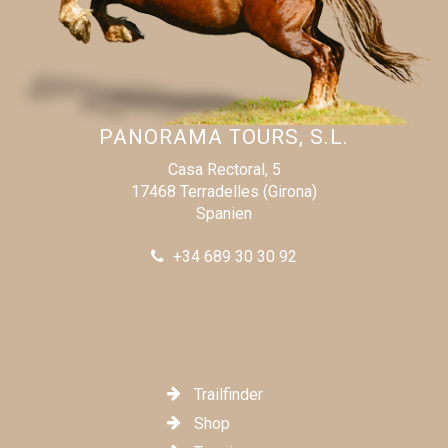
PANORAMA TOURS, S.L.
Casa Rectoral, 5
17468 Terradelles (Girona)
Spanien
+34 689 30 30 92
Trailfinder
Shop