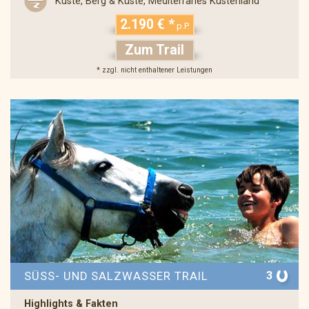
Küste, Berg & Küste, Mediterranes Küstenland
2.190 € *
p.P.
Zum Trail
* zzgl. nicht enthaltener Leistungen
3
SÜSS- UND SALZWASSER TRAIL
Highlights & Fakten