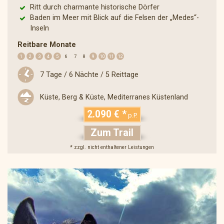
Ritt durch charmante historische Dörfer
Baden im Meer mit Blick auf die Felsen der „Medes“-
Inseln
Reitbare Monate
1
2
3
4
5
6
7
8
9
10
11
12
7 Tage / 6 Nächte / 5 Reittage
Küste, Berg & Küste, Mediterranes Küstenland
2.090 € *
p.P.
Zum Trail
* zzgl. nicht enthaltener Leistungen